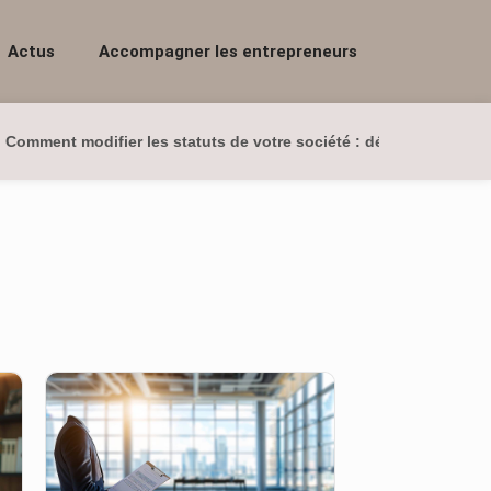
Actus
Accompagner les entrepreneurs
Comment modifier les statuts de votre société : démarches et co